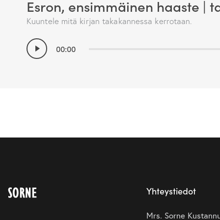
Esron, ensimmäinen haaste | t
Kuuntele mitä kirjan takakannessa kerrotaan.
Äänitoistin
00:00
Yhteystiedot
Mrs. Sorne Kustann