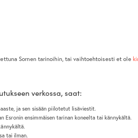
ettuna Sornen tarinoihin, tai vaihtoehtoisesti et ole
k
tukseen verkossa, saat:
te, ja sen sisään piilotetut lisäviestit.
 Esronin ensimmäisen tarinan koneelta tai kännykältä.
kännykältä.
sa tai ilman.