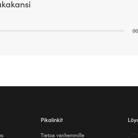
akakansi
00
Pikalinkit
Löy
us
Tietoa vanhemmille