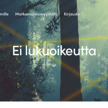
mille
Matkamuistomyymälä
Kirjaudu
Ei lukuoikeutta