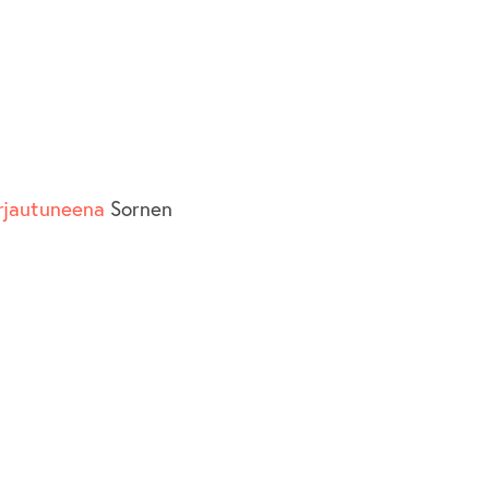
irjautuneena
Sornen