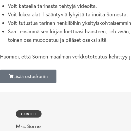
Voit katsella tarinasta tehtyjä videoita.
Voit lukea alati lisääntyviä lyhyitä tarinoita Sornesta.
Voit tutustua tarinan henkilöihin yksityiskohtaisemmin 
Saat ensimmäisen kirjan luettuasi haasteen, tehtävän,
toinen osa muodostuu ja pääset osaksi sitä.
Huomioi, että Sornen maailman verkkototeutus kehittyy ja s
Lisää ostoskoriin
KUUNTELE
Mrs. Sorne