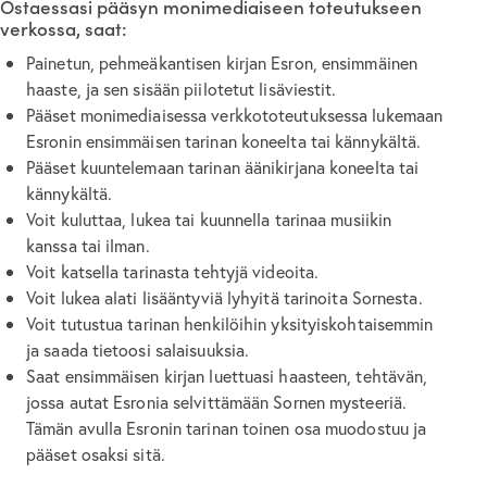
Ostaessasi pääsyn monimediaiseen toteutukseen
verkossa, saat:
Painetun, pehmeäkantisen kirjan Esron, ensimmäinen
haaste, ja sen sisään piilotetut lisäviestit.
Pääset monimediaisessa verkkototeutuksessa lukemaan
Esronin ensimmäisen tarinan koneelta tai kännykältä.
Pääset kuuntelemaan tarinan äänikirjana koneelta tai
kännykältä.
Voit kuluttaa, lukea tai kuunnella tarinaa musiikin
kanssa tai ilman.
Voit katsella tarinasta tehtyjä videoita.
Voit lukea alati lisääntyviä lyhyitä tarinoita Sornesta.
Voit tutustua tarinan henkilöihin yksityiskohtaisemmin
ja saada tietoosi salaisuuksia.
Saat ensimmäisen kirjan luettuasi haasteen, tehtävän,
jossa autat Esronia selvittämään Sornen mysteeriä.
Tämän avulla Esronin tarinan toinen osa muodostuu ja
pääset osaksi sitä.